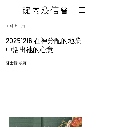
< 回上一頁
20251216
在神分配的地業
中活出祂的心意
莊士賢 牧師