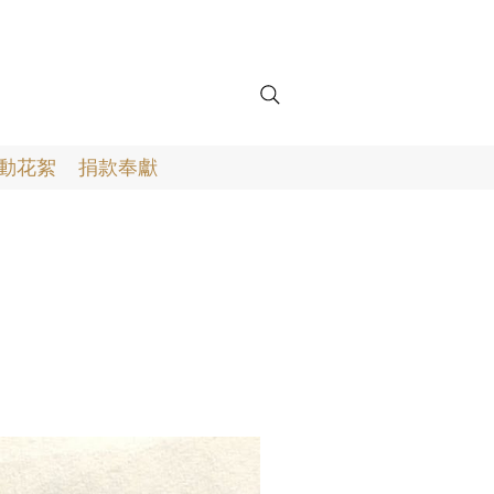
動花絮
捐款奉獻