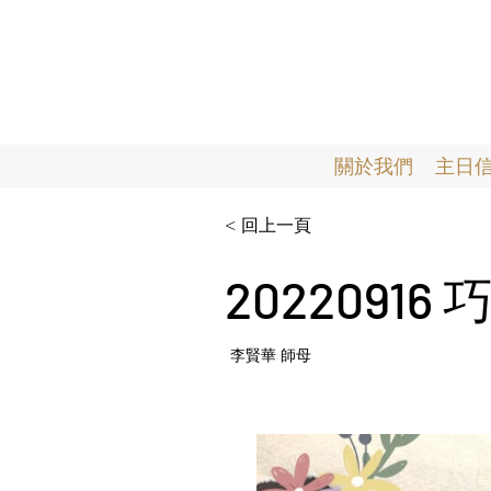
關於我們
主日
< 回上一頁
2022091
李賢華 師母